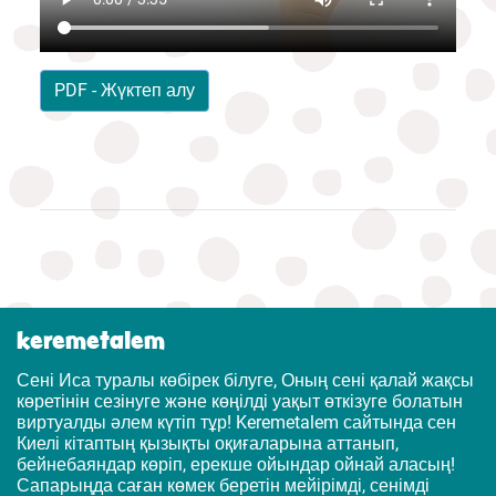
PDF - Жүктеп алу
keremetalem
Сені Иса туралы көбірек білуге, Оның сені қалай жақсы
көретінін сезінуге және көңілді уақыт өткізуге болатын
виртуалды әлем күтіп тұр! Keremetalem сайтында сен
Киелі кітаптың қызықты оқиғаларына аттанып,
бейнебаяндар көріп, ерекше ойындар ойнай аласың!
Сапарыңда саған көмек беретін мейірімді, сенімді