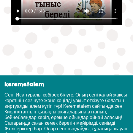
keremetalem
Сені Иса туралы көбірек білуге, Оның сені қалай жақсы
көретінін сезінуге және көңілді уақыт өткізуге болатын
виртуалды әлем күтіп тұр! Keremetalem сайтында сен
Киелі кітаптың қызықты оқиғаларына аттанып,
бейнебаяндар көріп, ерекше ойындар ойнай аласың!
Сапарыңда саған көмек беретін мейірімді, сенімді
Жолсеріктер бар. Олар сені тыңдайды, сұрағыңа жауап