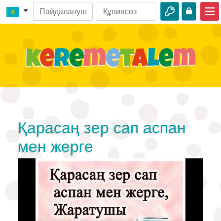
Басты бет
Киелі кітап оқиғалары
Бейнелер
Аудио
Жабайы табиғат
Қарасаң зер сап аспан
Шытырман оқиғалар
мен жерге
Іс-шаралар