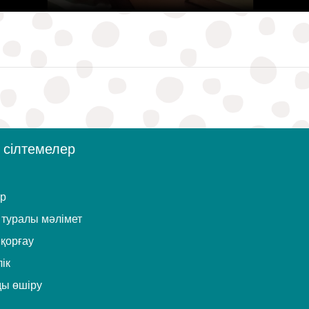
 сілтемелер
ер
туралы мәлімет
 қорғау
ік
ды өшіру