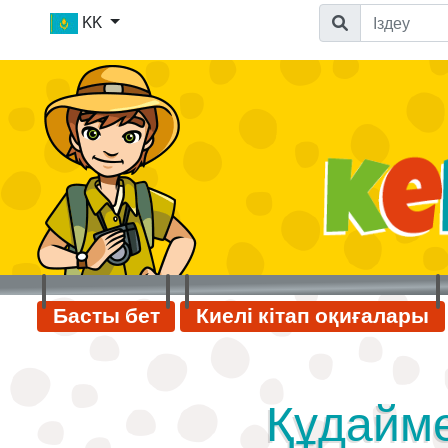
KK
Басты бет
Киелі кітап оқиғалары
Құдайме