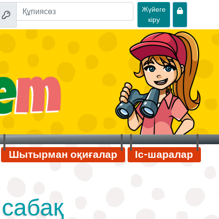
Жүйеге
кіру
Шытырман оқиғалар
Іс-шаралар
 сабақ