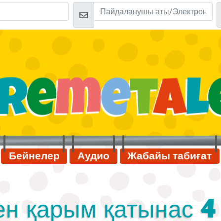
Бейнелер
Аудио
Жабайы табиғат
н қарым қатынас 4