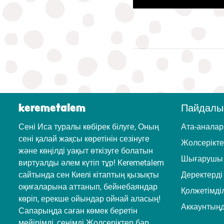
keremetalem
Пайдалы
Сені Иса туралы көбірек білуге, Оның
Ата-аналар
сені қалай жақсы көретінін сезінуге
Жолсерікт
және көңілді уақыт өткізуге болатын
Шығарушы 
виртуалды әлем күтіп тұр! Keremetalem
сайтында сен Киелі кітаптың қызықты
Деректерді
оқиғаларына аттанып, бейнебаяндар
Қолжетімділ
көріп, ерекше ойындар ойнай аласың!
Аккаунтың
Сапарыңда саған көмек беретін
мейірімді, сенімді Жолсеріктер бар.