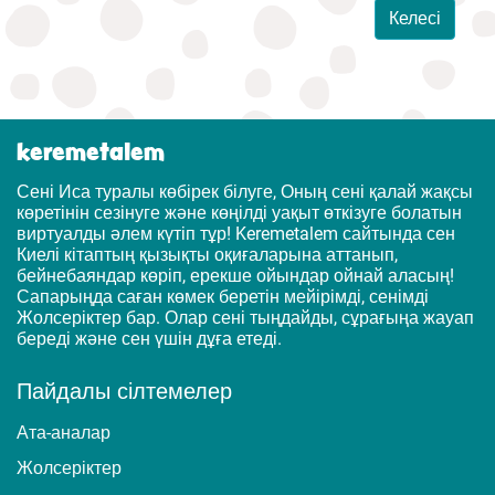
Келесі
keremetalem
Сені Иса туралы көбірек білуге, Оның сені қалай жақсы
көретінін сезінуге және көңілді уақыт өткізуге болатын
виртуалды әлем күтіп тұр! Keremetalem сайтында сен
Киелі кітаптың қызықты оқиғаларына аттанып,
бейнебаяндар көріп, ерекше ойындар ойнай аласың!
Сапарыңда саған көмек беретін мейірімді, сенімді
Жолсеріктер бар. Олар сені тыңдайды, сұрағыңа жауап
береді және сен үшін дұға етеді.
Пайдалы сілтемелер
Ата-аналар
Жолсеріктер