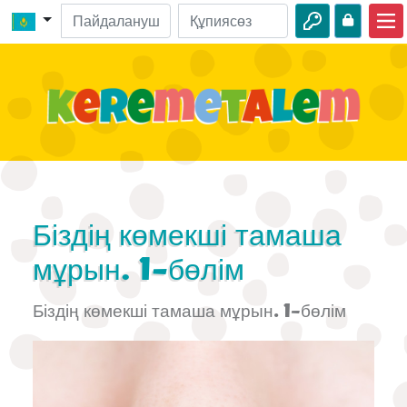
Басты бет
Киелі кітап оқиғалары
Бейнелер
Аудио
Жабайы табиғат
Біздің көмекші тамаша
Шытырман оқиғалар
мұрын. 1-бөлім
Іс-шаралар
Біздің көмекші тамаша мұрын. 1-бөлім