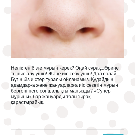
Неліктен бізге мұрын керек? Оңай сұрақ...Әрине
тыныс алу үшін! Және иіс сезу үшін! Дәл солай.
Бүгін біз иістер туралы ойланамыз. Құдайдың
адамдарға және жануарларға иіс сезетін мұрын
бергені неге соншалықты маңызды? «Супер
мұрыны» бар жануарды толығырақ
қарастырайық.