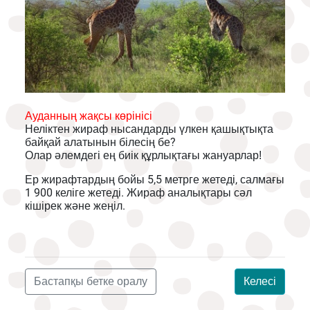
Ауданның жақсы көрінісі
Неліктен жираф нысандарды үлкен қашықтықта
байқай алатынын білесің бе?
Олар әлемдегі ең биік құрлықтағы жануарлар!
Ер жирафтардың бойы 5,5 метрге жетеді, салмағы
1 900 келіге жетеді. Жираф аналықтары сәл
кішірек және жеңіл.
Бастапқы бетке оралу
Келесі