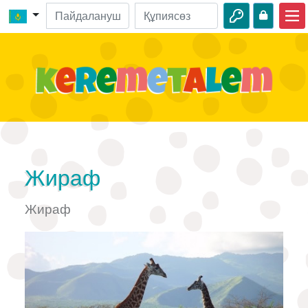
Басты бет
Киелі кітап оқиғалары
Бейнелер
Аудио
Жабайы табиғат
Жираф
Шытырман оқиғалар
Жираф
Іс-шаралар