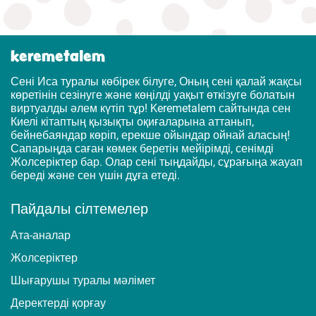
keremetalem
Сені Иса туралы көбірек білуге, Оның сені қалай жақсы
көретінін сезінуге және көңілді уақыт өткізуге болатын
виртуалды әлем күтіп тұр! Keremetalem сайтында сен
Киелі кітаптың қызықты оқиғаларына аттанып,
бейнебаяндар көріп, ерекше ойындар ойнай аласың!
Сапарыңда саған көмек беретін мейірімді, сенімді
Жолсеріктер бар. Олар сені тыңдайды, сұрағыңа жауап
береді және сен үшін дұға етеді.
Пайдалы сілтемелер
Ата-аналар
Жолсеріктер
Шығарушы туралы мәлімет
Деректерді қорғау