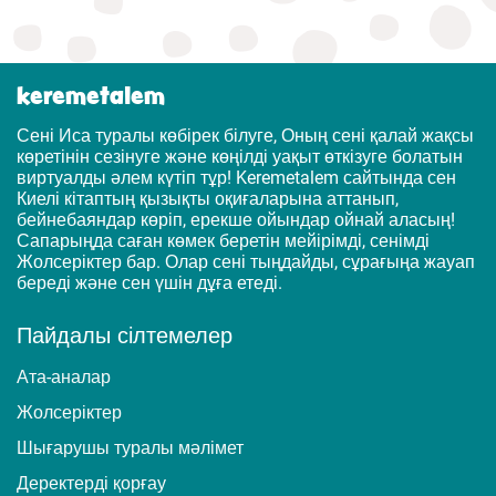
keremetalem
Сені Иса туралы көбірек білуге, Оның сені қалай жақсы
көретінін сезінуге және көңілді уақыт өткізуге болатын
виртуалды әлем күтіп тұр! Keremetalem сайтында сен
Киелі кітаптың қызықты оқиғаларына аттанып,
бейнебаяндар көріп, ерекше ойындар ойнай аласың!
Сапарыңда саған көмек беретін мейірімді, сенімді
Жолсеріктер бар. Олар сені тыңдайды, сұрағыңа жауап
береді және сен үшін дұға етеді.
Пайдалы сілтемелер
Ата-аналар
Жолсеріктер
Шығарушы туралы мәлімет
Деректерді қорғау