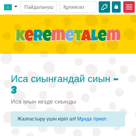
Басты бет
Киелі кітап оқиғалары
Бейнелер
Аудио
Жабайы табиғат
Иса сиынғандай сиын -
Шытырман оқиғалар
3
Іс-шаралар
Иса қиын кезде сиынды
Жалғастыру үшін кіріп ал!
Мұнда тіркел.