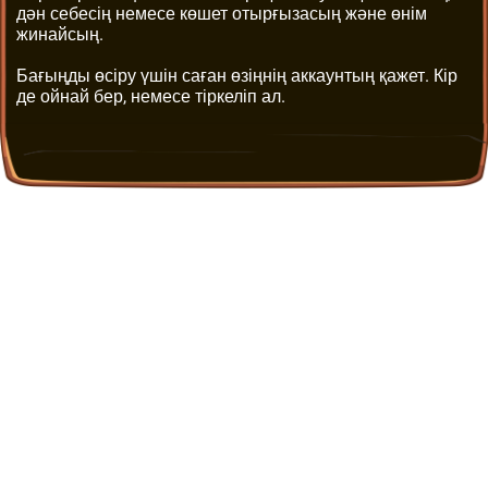
дән себесің немесе көшет отырғызасың және өнім
жинайсың.
Бағыңды өсіру үшін саған өзіңнің аккаунтың қажет. Кір
де ойнай бер, немесе тіркеліп ал.