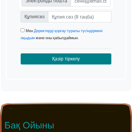
Электронды пошта
Құпиясөз
Мен
Деректерді қорғау туралы түсіндірмені
оқыдым
және оны қабылдаймын.
Қазір тіркелу
Бақ Ойыны