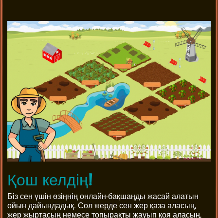
Қош келдің!
Біз сен үшін өзіңнің онлайн-бақшаңды жасай алатын
ойын дайындадық. Сол жерде сен жер қаза аласың,
жер жыртасың немесе топырақты жауып қоя аласың,