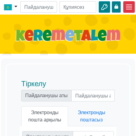
Басты бет
Киелі кітап оқиғалары
Бейнелер
Аудио
Жабайы табиғат
Тіркелу
Шытырман оқиғалар
Пайдаланушы аты
Іс-шаралар
Электронды
Электронды
пошта арқылы
поштасыз