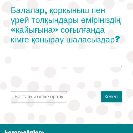
Балалар, қорқыныш пен
үрей толқындары өміріңіздің
«қайығына» соғылғанда
кімге қоңырау шаласыздар?
Бастапқы бетке оралу
Келесі
keremetalem