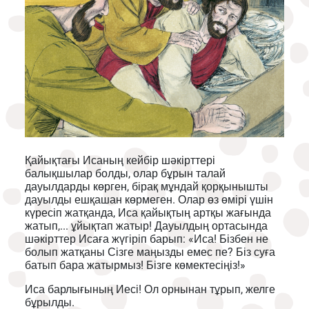
Қайықтағы Исаның кейбір шәкірттері
балықшылар болды, олар бұрын талай
дауылдарды көрген, бірақ мұндай қорқынышты
дауылды ешқашан көрмеген. Олар өз өмірі үшін
күресіп жатқанда, Иса қайықтың артқы жағында
жатып,... ұйықтап жатыр! Дауылдың ортасында
шәкірттер Исаға жүгіріп барып: «Иса! Бізбен не
болып жатқаны Сізге маңызды емес пе? Біз суға
батып бара жатырмыз! Бізге көмектесіңіз!»
Иса барлығының Иесі! Ол орнынан тұрып, желге
бұрылды.