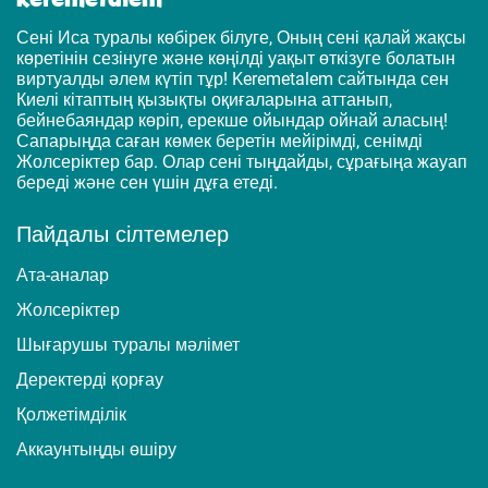
Сені Иса туралы көбірек білуге, Оның сені қалай жақсы
көретінін сезінуге және көңілді уақыт өткізуге болатын
виртуалды әлем күтіп тұр! Keremetalem сайтында сен
Киелі кітаптың қызықты оқиғаларына аттанып,
бейнебаяндар көріп, ерекше ойындар ойнай аласың!
Сапарыңда саған көмек беретін мейірімді, сенімді
Жолсеріктер бар. Олар сені тыңдайды, сұрағыңа жауап
береді және сен үшін дұға етеді.
Пайдалы сілтемелер
Ата-аналар
Жолсеріктер
Шығарушы туралы мәлімет
Деректерді қорғау
Қолжетімділік
Аккаунтыңды өшіру