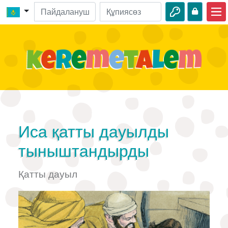
Басты бет
Киелі кітап оқиғалары
Бейнелер
Аудио
Жабайы табиғат
Иса қатты дауылды
Шытырман оқиғалар
тыныштандырды
Іс-шаралар
Қатты дауыл