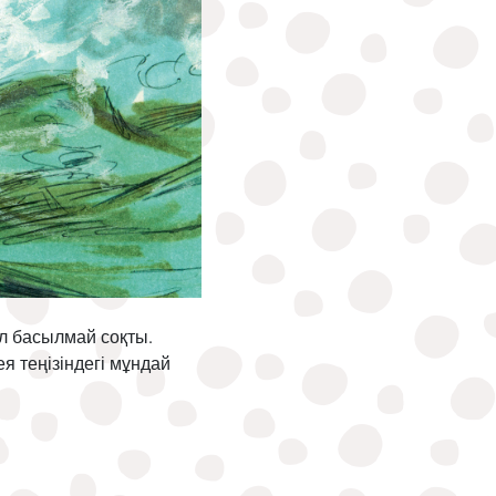
ыл басылмай соқты.
я теңізіндегі мұндай