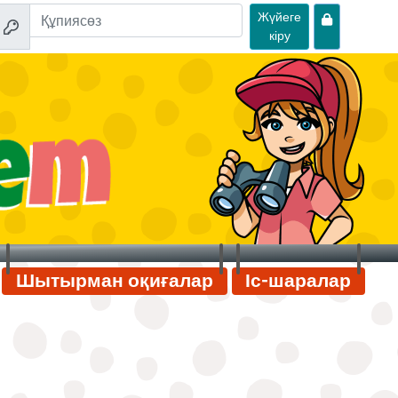
Жүйеге
кіру
Шытырман оқиғалар
Іс-шаралар