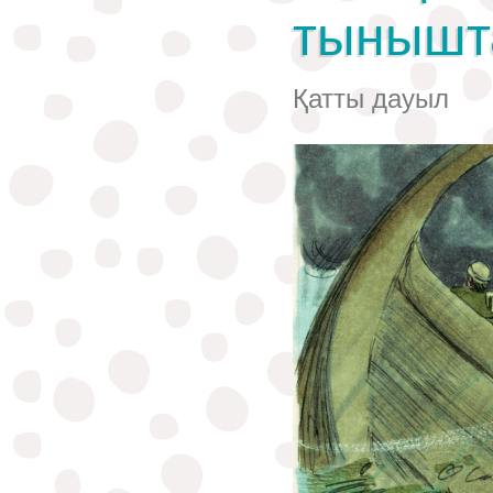
тынышт
Қатты дауыл