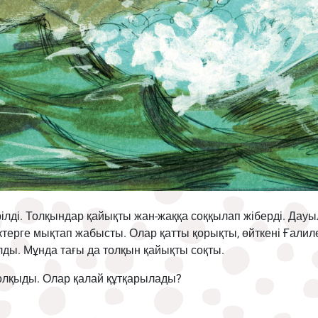
рілді. Толқындар қайықты жан-жаққа соққылап жіберді. Дау
ктерге мықтап жабысты. Олар қатты қорықты, өйткені Ғалиле
олды. Мұнда тағы да толқын қайықты соқты.
толқыды. Олар қалай құтқарылады?