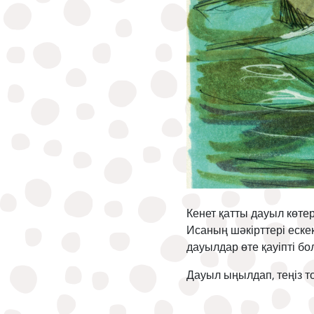
Кенет қатты дауыл көте
Исаның шәкірттері еске
дауылдар өте қауіпті б
Дауыл ыңылдап, теңіз 