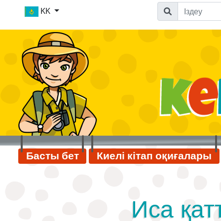
KK
Басты бет
Киелі кітап оқиғалары
Иса қа