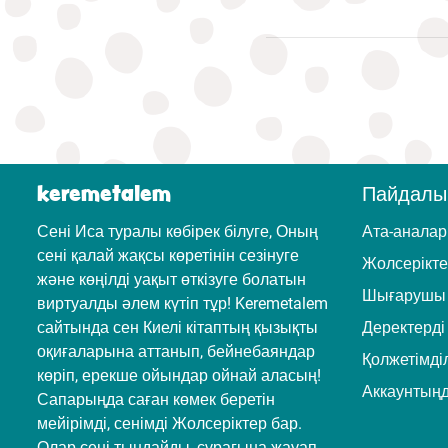
keremetalem
Пайдалы
Сені Иса туралы көбірек білуге, Оның
Ата-аналар
сені қалай жақсы көретінін сезінуге
Жолсерікт
және көңілді уақыт өткізуге болатын
Шығарушы 
виртуалды әлем күтіп тұр! Keremetalem
сайтында сен Киелі кітаптың қызықты
Деректерді
оқиғаларына аттанып, бейнебаяндар
Қолжетімділ
көріп, ерекше ойындар ойнай аласың!
Аккаунтың
Сапарыңда саған көмек беретін
мейірімді, сенімді Жолсеріктер бар.
Олар сені тыңдайды, сұрағыңа жауап