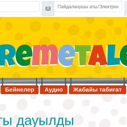
Бейнелер
Аудио
Жабайы табиғат
тты дауылды