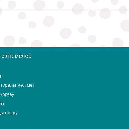
 сілтемелер
ер
туралы мәлімет
 қорғау
ік
ды өшіру